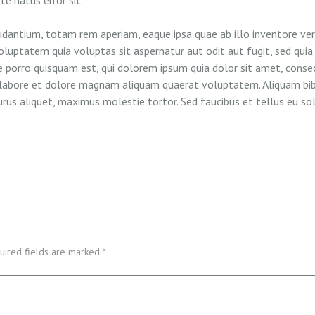
ntium, totam rem aperiam, eaque ipsa quae ab illo inventore verit
luptatem quia voluptas sit aspernatur aut odit aut fugit, sed qui
porro quisquam est, qui dolorem ipsum quia dolor sit amet, consecte
labore et dolore magnam aliquam quaerat voluptatem. Aliquam bibe
rus aliquet, maximus molestie tortor. Sed faucibus et tellus eu soll
uired fields are marked *