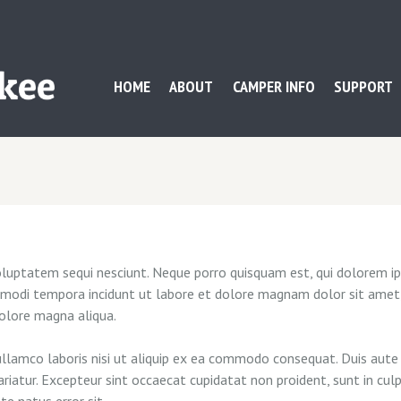
HOME
ABOUT
CAMPER INFO
SUPPORT
luptatem sequi nesciunt. Neque porro quisquam est, qui dolorem ip
 modi tempora incidunt ut labore et dolore magnam dolor sit amet, 
olore magna aliqua.
llamco laboris nisi ut aliquip ex ea commodo consequat. Duis aute i
ariatur. Excepteur sint occaecat cupidatat non proident, sunt in culp
te natus error sit.