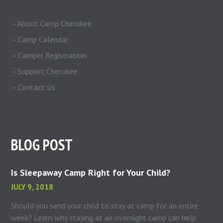
– About Camp Cherokee
– Camp Calendar
– Camper Registration
– Support Cherokee
– Contact Us
BLOG POST
Is Sleepaway Camp Right for Your Child?
JULY 9, 2018
Should you send your child to stay at camp for an entire
week? Learn why staying at an overnight camp can help